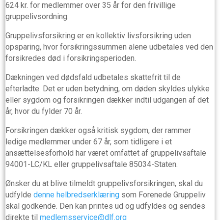
624 kr. for medlemmer over 35 år for den frivillige
gruppelivsordning.
Gruppelivsforsikring er en kollektiv livsforsikring uden
opsparing, hvor forsikringssummen alene udbetales ved den
forsikredes død i forsikringsperioden.
Dækningen ved dødsfald udbetales skattefrit til de
efterladte. Det er uden betydning, om døden skyldes ulykke
eller sygdom og forsikringen dækker indtil udgangen af det
år, hvor du fylder 70 år.
Forsikringen dækker også kritisk sygdom, der rammer
ledige medlemmer under 67 år, som tidligere i et
ansættelsesforhold har været omfattet af gruppelivsaftale
94001-LC/KL eller gruppelivsaftale 85034-Staten.
Ønsker du at blive tilmeldt gruppelivsforsikringen, skal du
udfylde
denne helbredserklæring
som Forenede Gruppeliv
skal godkende. Den kan printes ud og udfyldes og sendes
direkte til
medlemsservice@dlf.org