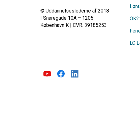
Lønt
© Uddannelseslederne af 2018
| Snaregade 10A – 1205
OK2
København K | CVR. 39185253
Feri
LC L