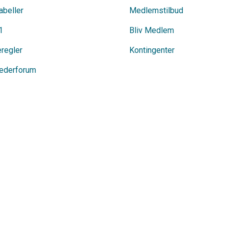
abeller
Medlemstilbud
1
Bliv Medlem
eregler
Kontingenter
ederforum