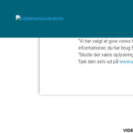
Foreni
Uddannelseslederne har få
“Vi har valgt at give vore
informationer, du har brug f
“Skulle der være oplysninger
Tjek den selv ud på
www.u
VID