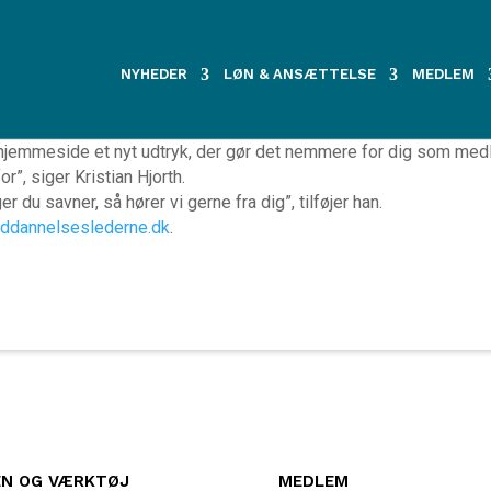
ngen fik ny hje
NYHEDER
LØN & ANSÆTTELSE
MEDLEM
et ny hjemmeside. Den gik i luften samtidig med dette nyhedsbr
s hjemmeside et nyt udtryk, der gør det nemmere for dig som med
or”, siger Kristian Hjorth.
 du savner, så hører vi gerne fra dig”, tilføjer han.
ddannelseslederne.dk
.
EN OG VÆRKTØJ
MEDLEM