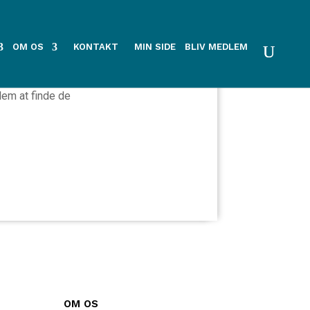
mmeside
OM OS
KONTAKT
MIN SIDE
BLIV MEDLEM
ev.
lem at finde de
OM OS