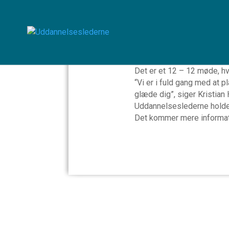
x Sæt 
Uddannelsesledernes årsku
Det er et 12 – 12 møde, hvor
“Vi er i fuld gang med a
glæde dig”, siger Kristian 
Uddannelseslederne holde
Det kommer mere informati