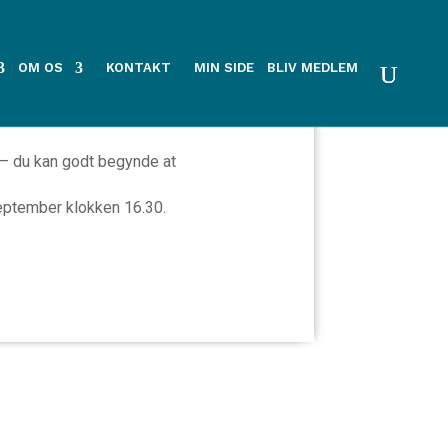
enderen
OM OS
KONTAKT
MIN SIDE
BLIV MEDLEM
l ved Vejle.
– du kan godt begynde at
eptember klokken 16.30.