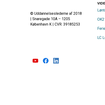
VID
Lønt
© Uddannelseslederne af 2018
| Snaregade 10A – 1205
OK2
København K | CVR. 39185253
Feri
LC L