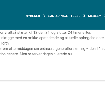
Årskurset i kal
NYHEDER
LØN & ANSÆTTELSE
MEDLEM
rsus finder i år sted den 21.-22. september på Munkebjerg Hote
 vi altså starter kl. 12 den 21. og slutter 24 timer efter.
t planlægge med en række spændende og aktuelle oplægsholdere 
Hjorth.
r om eftermiddagen sin ordinære generalforsamling – den 21.s
on senere. Men reserver dagen allerede nu.