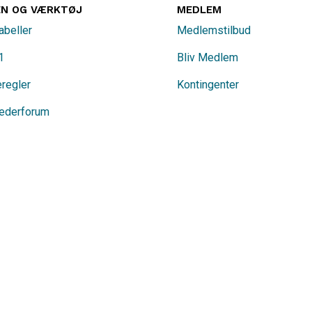
EN OG VÆRKTØJ
MEDLEM
abeller
Medlemstilbud
1
Bliv Medlem
eregler
Kontingenter
ederforum